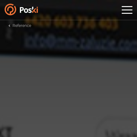
MENU
Produkty
Reference
AI systémy na míru
Chytrý e-shop
Realitní CRM
AI weby na míru
Kreativní marketing
Reference
Kariéra
O Poski.com
Případovky
Blog
Kontakty
NEZÁVAZNÁ POPTÁVKA