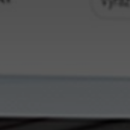
+420
597 317 061
info@poski.com