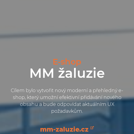
E-shop
MM žaluzie
Cílem bylo vytvořit nový moderní a přehledný e-
shop, který umožní efektivní přidávání nového
obsahu a bude odpovídat aktuálním UX
požadavkům.
mm-zaluzie.cz