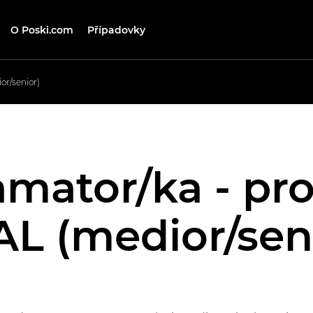
O Poski.com
Případovky
r/senior)
mator/ka - pr
L (medior/sen