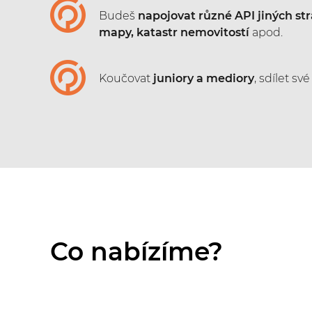
Budeš
napojovat různé API jiných st
mapy, katastr nemovitostí
apod.
Koučovat
juniory a mediory
, sdílet sv
Co nabízíme?