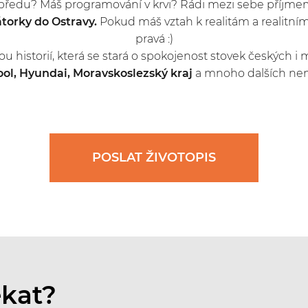
předu? Máš programování v krvi? Rádi mezi sebe příjmem
orky do Ostravy.
Pokud máš vztah k realitám a realitnímu
pravá :)
u historií, která se stará o spokojenost stovek českých i 
ol, Hyundai, Moravskoslezský kraj
a mnoho dalších nem
POSLAT ŽIVOTOPIS
ekat?