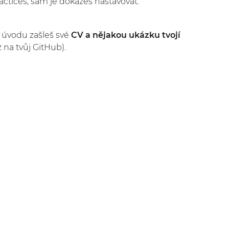
actices, sám je dokážeš nastavovat.
v úvodu zašleš své
CV a nějakou ukázku tvojí
 na tvůj GitHub).