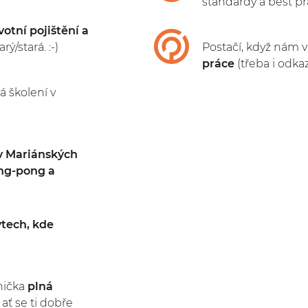
standardy a best pr
ivotní pojištění a
ý/stará. :-)
Postačí, když nám 
práce
(třeba i odkaz
á školení v
v Mariánských
ing-pong a
tech, kde
nička
plná
 ať se ti dobře