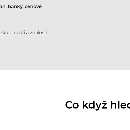
ran, banky, cenové
é zkušenosti a znalosti.
Co když hl