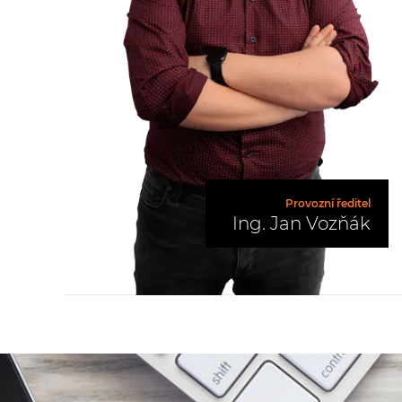
Provozní ředitel
Ing. Jan Vozňák