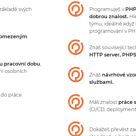
základě svých
Programuješ v
PHP 
dobrou znalost.
Hl
týmu, ideálně když
programování v PH
neomezeným
Znáš
související te
HTTP server, PHP
u pracovní dobu
,
ní osobních
Znáš
návrhové vzo
službami
.
 do práce.
Máš znalost
práce 
(CI/CD, deployment
Dokážeš převést za