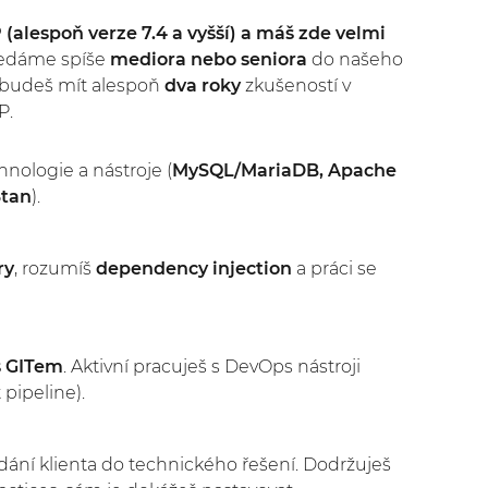
(alespoň verze 7.4 a vyšší) a máš zde velmi
edáme spíše
mediora nebo seniora
do našeho
 budeš mít alespoň
dva roky
zkušeností v
P.
chnologie a nástroje (
MySQL/MariaDB, Apache
Stan
).
ry
, rozumíš
dependency injection
a práci se
s GITem
. Aktivní pracuješ s DevOps nástroji
 pipeline).
dání klienta do technického řešení. Dodržuješ