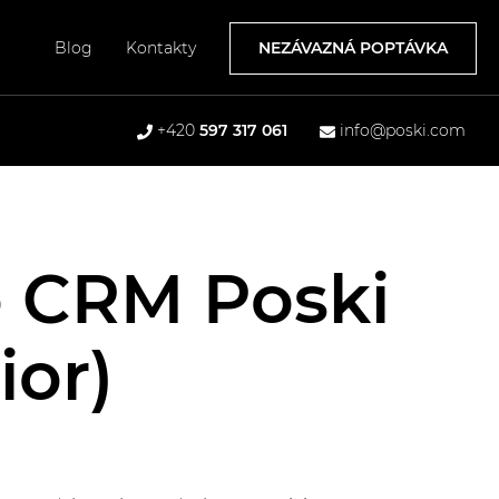
NEZÁVAZNÁ POPTÁVKA
Blog
Kontakty
+420
597 317 061
info@poski.com
o CRM Poski
ior)