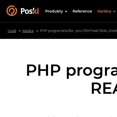
Produkty
Reference
Kariéra
Úvod
Kariéra
PHP programátor/ka - pro CRM Poski REAL (medio
PHP progra
REA