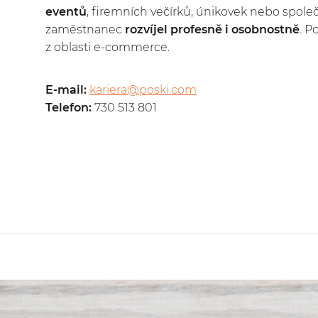
eventů
, firemních večírků, únikovek nebo spole
zaměstnanec
rozvíjel profesně i osobnostně
. P
z oblasti e-commerce.
E-mail:
kariera@poski.com
Telefon:
730 513 801