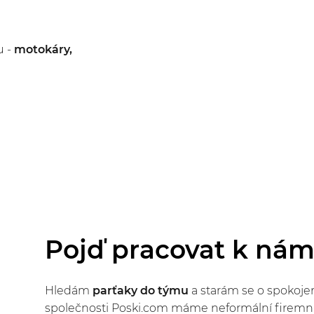
u -
motokáry,
Pojď pracovat k ná
Hledám
parťaky do týmu
a starám se o spokojen
společnosti Poski.com máme neformální firemní