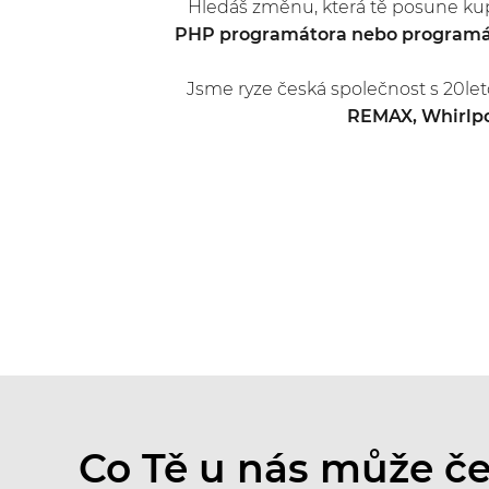
Hledáš změnu, která tě posune ku
PHP programátora nebo programát
Jsme ryze česká společnost s 20leto
REMAX, Whirlpo
Co Tě u nás může č