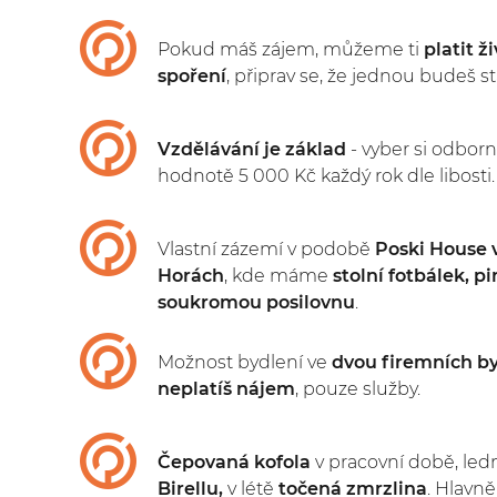
Pokud máš zájem, můžeme ti
platit ž
spoření
, připrav se, že jednou budeš star
Vzdělávání je základ
- vyber si odborn
hodnotě 5 000 Kč každý rok dle libosti.
Vlastní zázemí v podobě
Poski House 
Horách
, kde máme
stolní fotbálek, p
soukromou posilovnu
.
Možnost bydlení ve
dvou firemních by
neplatíš nájem
, pouze služby.
Čepovaná kofola
v pracovní době, led
Birellu,
v létě
točená zmrzlina
. Hlavně