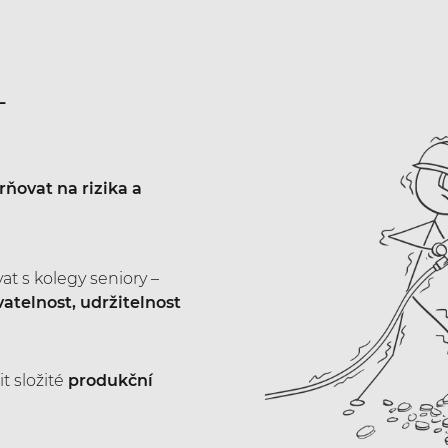
L
ňovat na rizika a
at s kolegy seniory –
atelnost, udržitelnost
it složité
produkční