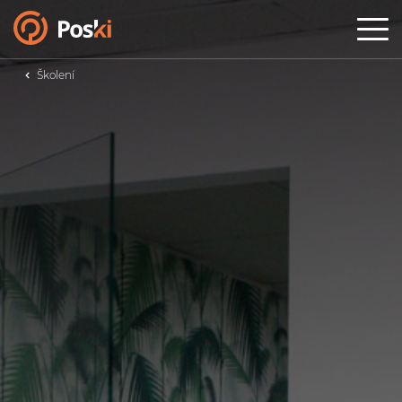
MENU
Produkty
Školení
AI systémy na míru
Chytrý e-shop
Realitní CRM
AI weby na míru
Kreativní marketing
Reference
Kariéra
O Poski.com
Případovky
Blog
Kontakty
NEZÁVAZNÁ POPTÁVKA