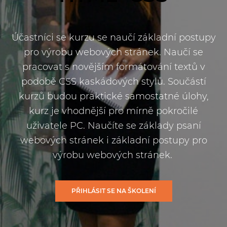
Účastníci se kurzu se naučí základní postupy
pro výrobu webových stránek. Naučí se
pracovat s novějším formátování textů v
podobě CSS kaskádových stylů. Součástí
kurzů budou praktické samostatné úlohy,
kurz je vhodnější pro mírně pokročilé
uživatele PC. Naučíte se základy psaní
webových stránek i základní postupy pro
výrobu webových stránek.
PŘIHLÁSIT SE NA ŠKOLENÍ