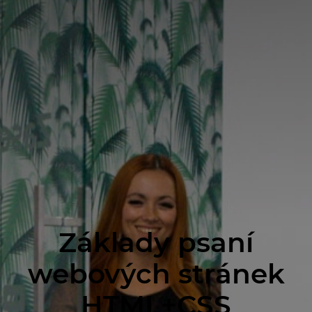
+420
597 317 061
info@poski.com
Základy psaní
webových stránek
HTML+CSS